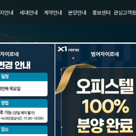
지안내
세대안내
계약안내
분양안내
홍보센터
관심고객