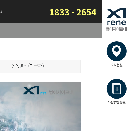
1833 - 2654
등록
숏폼영상(학군편)
오시는길
관심고객 등록