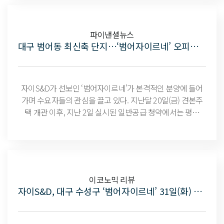
파이낸셜뉴스
대구 범어동 최신축 단지…‘범어자이르네’ 오피스텔 8일 청약
자이S&D가 선보인 ‘범어자이르네’가 본격적인 분양에 들어
가며 수요자들의 관심을 끌고 있다. 지난달 20일(금) 견본주
택 개관 이후, 지난 2일 실시된 일반공급 청약에서는 평균
2.01대 1(최고 경쟁률 84A 타입 4.31대 1)을 기록하며 시장의
주목을 받았다. 오는 8일(수)에는 오피스텔 청약이 진행될 예
정으로, 전국 만 19세 이상 누구나 거주 지역과 관계없이 청약
이 가능하다.
이코노믹 리뷰
자이S&D, 대구 수성구 ‘범어자이르네’ 31일(화) 1순위 청약