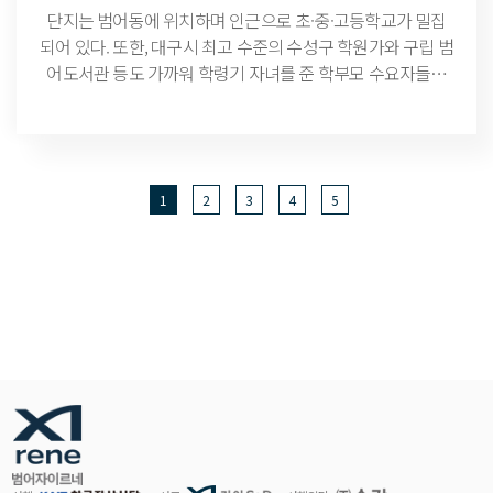
단지는 범어동에 위치하며 인근으로 초·중·고등학교가 밀집
되어 있다. 또한, 대구시 최고 수준의 수성구 학원가와 구립 범
어도서관 등도 가까워 학령기 자녀를 준 학부모 수요자들의
관심이 높다. 이와 함께 대구 지하철 2호선인 범어역의 역세
권에 속해 대구의 주요 지역으로 쉽게 이동할 수 있다. 동대구
로, 달구벌대로, KTX 동대구역의 이용도 편리해 대구 도심 전
역 및 광역 이동이 용이하다. 아울러 대구 지하철 4호선(엑스
1
2
3
4
5
코선)이 예정되어 있으며, 지난 2월 국토부 기본계획 고시가
발표되면서 2030년 개통을 목표로 추진중에 있다. 이 노선의
경우, 수성구민운동장역~범어역~동대구역~엑스코역~이시
아폴리역 등 대구 주요 12개소역을 정차할 예정이다.