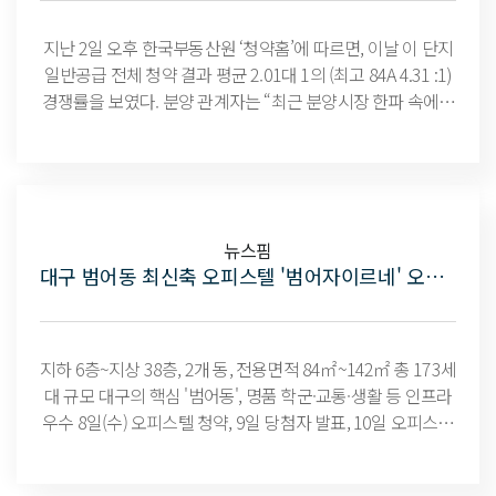
지난 2일 오후 한국부동산원 ‘청약홈’에 따르면, 이날 이 단지
일반공급 전체 청약 결과 평균 2.01대 1의 (최고 84A 4.31 :1)
경쟁률을 보였다. 분양 관계자는 “최근 분양시장 한파 속에도
불구하고 대구 전통의 부촌 범어동의 최신축 단지로 실수요
자들의 많은 관심을 받고 있다”라고 말했다.
뉴스핌
대구 범어동 최신축 오피스텔 '범어자이르네' 오는 8일 청약 개시
지하 6층~지상 38층, 2개 동, 전용면적 84㎡~142㎡ 총 173세
대 규모 대구의 핵심 '범어동', 명품 학군·교통·생활 등 인프라
우수 8일(수) 오피스텔 청약, 9일 당첨자 발표, 10일 오피스텔
계약